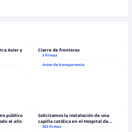
tra Asier y
Cierre de fronteras
3 firmas
Aviso de transparencia
no público
Solicitamos la instalación de una
odo el año
capilla católica en el Hospital de
Alcañiz
363 firmas