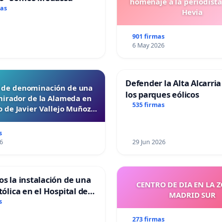
homenaje a la periodista
mas
Hevia
901 firmas
6 May 2026
Defender la Alta Alcarria
d de denominación de una
los parques eólicos
mirador de la Alameda en
535 firmas
 de Javier Vallejo Muñoz
“Mazinger”
s
6
29 Jun 2026
os la instalación de una
CENTRO DE DIA EN LA 
tólica en el Hospital de
MADRID SUR
s
273 firmas