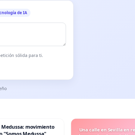
cnología de IA
tición sólida para ti.
seño
 Medussa: movimiento
Una calle en Sevilla en r
o "Somos Medussa"