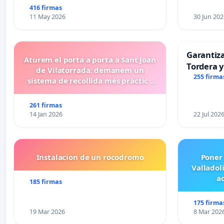
416 firmas
11 May 2026
30 Jun 202
Garantiz
Aturem el porta a porta a Sant Joan
Tordera y
de Vilatorrada: demanem un
255 firma
sistema de recollida més pràctic i
eficient
261 firmas
14 Jan 2026
22 Jul 202
Instalacion de un rocodromo
Poner
Valladol
ac
185 firmas
175 firma
19 Mar 2026
8 Mar 202