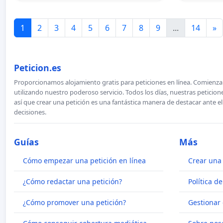
1
2
3
4
5
6
7
8
9
...
14
»
Peticion.es
Proporcionamos alojamiento gratis para peticiones en línea. Comienza 
utilizando nuestro poderoso servicio. Todos los días, nuestras petici
así que crear una petición es una fantástica manera de destacar ante e
decisiones.
Guías
Más
Cómo empezar una petición en línea
Crear una 
¿Cómo redactar una petición?
Política d
¿Cómo promover una petición?
Gestionar 