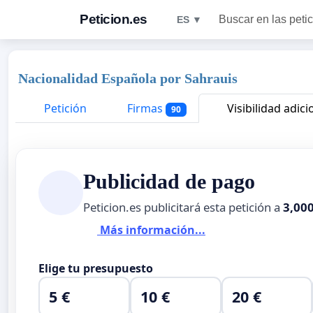
Peticion.es
Buscar en las peti
ES ▼
Nacionalidad Española por Sahrauis
Petición
Firmas
Visibilidad adici
90
Publicidad de pago
Peticion.es publicitará esta petición a
3,00
Más información...
Elige tu presupuesto
5 €
10 €
20 €