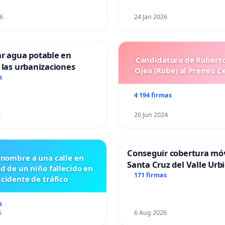
6
24 Jan 2026
ar agua potable en
Candidatura de Roberto
 las urbanizaciones
Ojea (Robe) al Premio C
s
4 194 firmas
6
20 Jun 2024
Conseguir cobertura móv
 nombre a una calle en
Santa Cruz del Valle Urb
id de un niño fallecido en
171 firmas
cidente de tráfico
s
6
6 Aug 2026