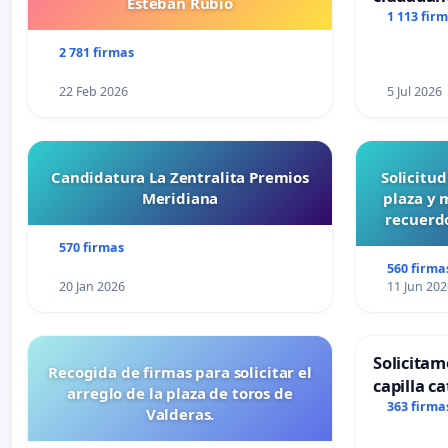
Esteban Rubio
1 113 fir
2 781 firmas
22 Feb 2026
5 Jul 2026
Candidatura La Zentralita Premios
Solicitu
Meridiana
plaza y 
recuerdo
570 firmas
560 firma
20 Jan 2026
11 Jun 202
Solicitam
Recogida de firmas para solicitar el
capilla ca
arreglo de la plaza de toros de
Alcañiz
363 firma
Valderas.