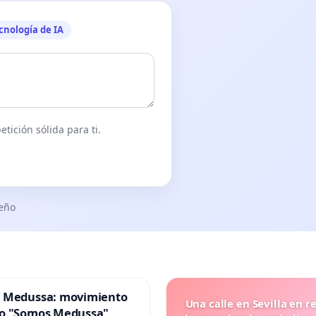
cnología de IA
tición sólida para ti.
seño
 Medussa: movimiento
Una calle en Sevilla en r
o "Somos Medussa"