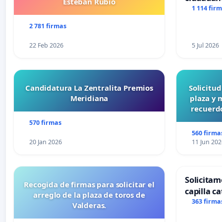
Esteban Rubio
1 114 fir
2 781 firmas
22 Feb 2026
5 Jul 2026
Candidatura La Zentralita Premios
Solicitu
Meridiana
plaza y 
recuerdo
570 firmas
560 firma
20 Jan 2026
11 Jun 202
Solicitam
Recogida de firmas para solicitar el
capilla ca
arreglo de la plaza de toros de
Alcañiz
363 firma
Valderas.