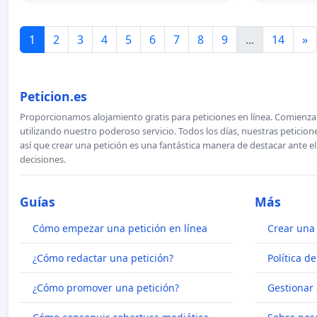
1
2
3
4
5
6
7
8
9
...
14
»
Peticion.es
Proporcionamos alojamiento gratis para peticiones en línea. Comienza 
utilizando nuestro poderoso servicio. Todos los días, nuestras petici
así que crear una petición es una fantástica manera de destacar ante e
decisiones.
Guías
Más
Cómo empezar una petición en línea
Crear una 
¿Cómo redactar una petición?
Política d
¿Cómo promover una petición?
Gestionar 