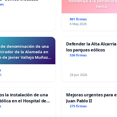
homenaje a la periodista
mas
Hevia
901 firmas
6 May 2026
Defender la Alta Alcarria
d de denominación de una
los parques eólicos
mirador de la Alameda en
536 firmas
 de Javier Vallejo Muñoz
“Mazinger”
s
6
29 Jun 2026
os la instalación de una
Mejoras urgentes para el
tólica en el Hospital de
Juan Pablo II
s
275 firmas