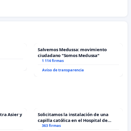
Salvemos Medussa: movimiento
ciudadano "Somos Medussa"
1 114 firmas
Aviso de transparencia
tra Asier y
Solicitamos la instalación de una
capilla católica en el Hospital de
Alcañiz
363 firmas