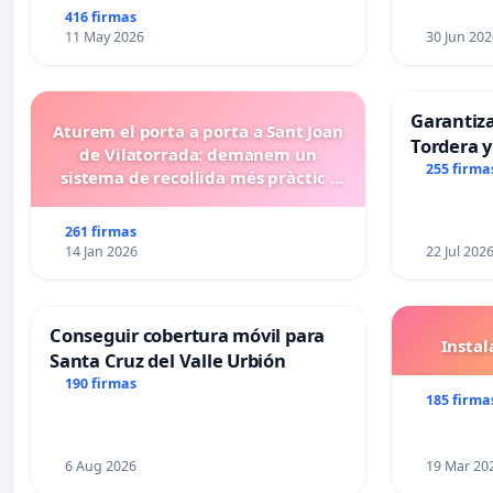
416 firmas
11 May 2026
30 Jun 202
Garantiz
Aturem el porta a porta a Sant Joan
Tordera y
de Vilatorrada: demanem un
255 firma
sistema de recollida més pràctic i
eficient
261 firmas
14 Jan 2026
22 Jul 202
Conseguir cobertura móvil para
Insta
Santa Cruz del Valle Urbión
190 firmas
185 firma
6 Aug 2026
19 Mar 20