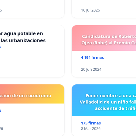
6
16 Jul 2026
ar agua potable en
Candidatura de Roberto
 las urbanizaciones
Ojea (Robe) al Premio C
s
4 194 firmas
6
20 Jun 2024
lacion de un rocodromo
Poner nombre a una ca
Valladolid de un niño fal
accidente de tráfi
s
175 firmas
26
8 Mar 2026