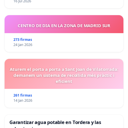
16 Jul 2026
CENTRO DE DIA EN LA ZONA DE MADRID SUR
273 firmas
24 Jan 2026
Aturem el porta a porta a Sant Joan de Vilatorrada:
demanem un sistema de recollida més pràctic i
eficient
261 firmas
14 Jan 2026
Garantizar agua potable en Tordera y las