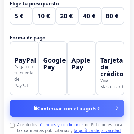
Elige tu presupuesto
5 €
10 €
20 €
40 €
80 €
Forma de pago
PayPal
Google
Apple
Tarjeta
Pay
Pay
de
Paga con
crédito
tu cuenta
de
Visa,
PayPal
Mastercard
Continuar con el pago 5 €
Acepto los
términos y condiciones
de Peticion.es para
las campañas publicitarias y
la política de privacidad
.