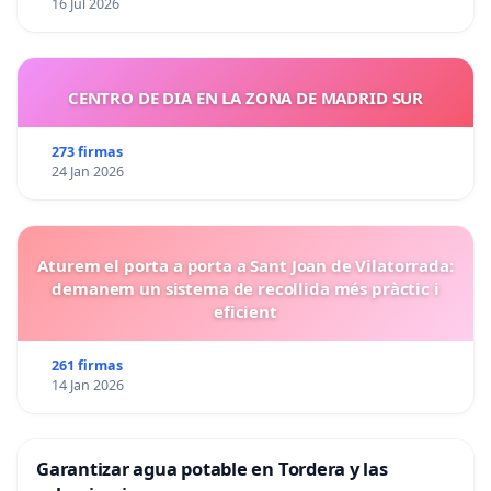
16 Jul 2026
CENTRO DE DIA EN LA ZONA DE MADRID SUR
273 firmas
24 Jan 2026
Aturem el porta a porta a Sant Joan de Vilatorrada:
demanem un sistema de recollida més pràctic i
eficient
261 firmas
14 Jan 2026
Garantizar agua potable en Tordera y las