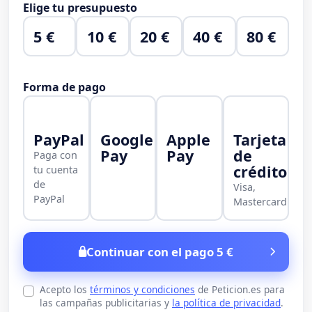
Elige tu presupuesto
5 €
10 €
20 €
40 €
80 €
Forma de pago
PayPal
Google
Apple
Tarjeta
Pay
Pay
de
Paga con
crédito
tu cuenta
de
Visa,
PayPal
Mastercard
Continuar con el pago 5 €
Acepto los
términos y condiciones
de Peticion.es para
las campañas publicitarias y
la política de privacidad
.