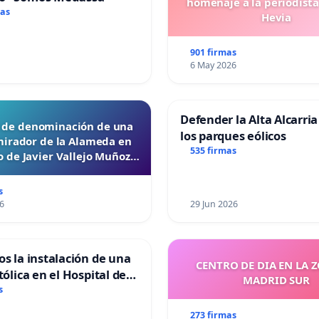
homenaje a la periodista
mas
Hevia
901 firmas
6 May 2026
Defender la Alta Alcarria
d de denominación de una
los parques eólicos
mirador de la Alameda en
535 firmas
 de Javier Vallejo Muñoz
“Mazinger”
s
6
29 Jun 2026
os la instalación de una
CENTRO DE DIA EN LA 
tólica en el Hospital de
MADRID SUR
s
273 firmas