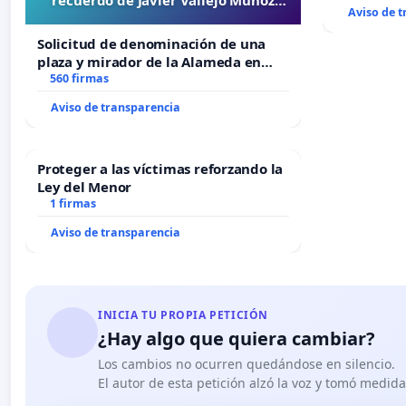
Aviso de 
“Mazinger”
Solicitud de denominación de una
plaza y mirador de la Alameda en
recuerdo de Javier Vallejo Muñoz
560 firmas
“Mazinger”
Aviso de transparencia
Proteger a las víctimas reforzando la
Ley del Menor
1 firmas
Aviso de transparencia
INICIA TU PROPIA PETICIÓN
¿Hay algo que quiera cambiar?
Los cambios no ocurren quedándose en silencio.
El autor de esta petición alzó la voz y tomó medid