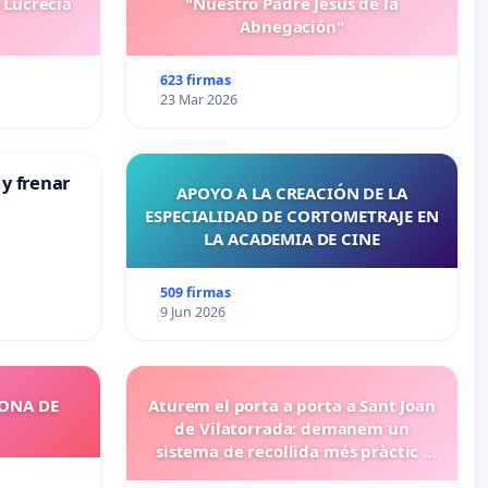
 Lucrecia
"Nuestro Padre Jesús de la
Abnegación"
623 firmas
23 Mar 2026
 y frenar
APOYO A LA CREACIÓN DE LA
ESPECIALIDAD DE CORTOMETRAJE EN
LA ACADEMIA DE CINE
509 firmas
9 Jun 2026
ZONA DE
Aturem el porta a porta a Sant Joan
de Vilatorrada: demanem un
sistema de recollida més pràctic i
eficient