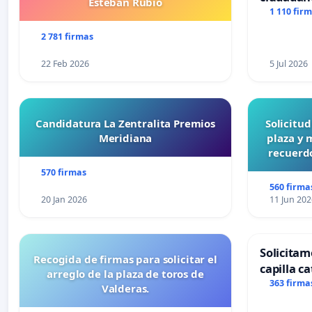
Esteban Rubio
1 110 fir
2 781 firmas
22 Feb 2026
5 Jul 2026
Candidatura La Zentralita Premios
Solicitu
Meridiana
plaza y 
recuerdo
570 firmas
560 firma
20 Jan 2026
11 Jun 202
Solicitam
Recogida de firmas para solicitar el
capilla ca
arreglo de la plaza de toros de
Alcañiz
363 firma
Valderas.