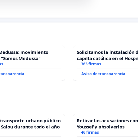
Medussa: movimiento
Solicitamos la instalación 
 "Somos Medussa"
capilla católica en el Hospi
as
Alcañiz
363 firmas
transparencia
Aviso de transparencia
transporte urbano público
Retirar las acusaciones con
 Salou durante todo el año
Youssef y absolverlos
46 firmas