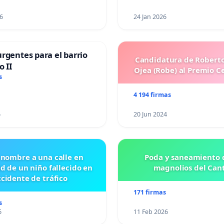
6
24 Jan 2026
rgentes para el barrio
Candidatura de Roberto
o II
Ojea (Robe) al Premio C
s
4 194 firmas
6
20 Jun 2024
 nombre a una calle en
Poda y saneamiento d
id de un niño fallecido en
magnolios del Can
cidente de tráfico
171 firmas
s
6
11 Feb 2026