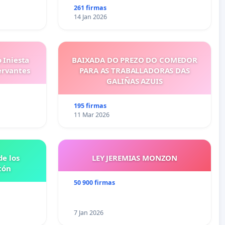
261 firmas
14 Jan 2026
 Iniesta
BAIXADA DO PREZO DO COMEDOR
ervantes
PARA AS TRABALLADORAS DAS
GALIÑAS AZUIS
195 firmas
11 Mar 2026
e los
LEY JEREMIAS MONZON
tón
50 900 firmas
7 Jan 2026