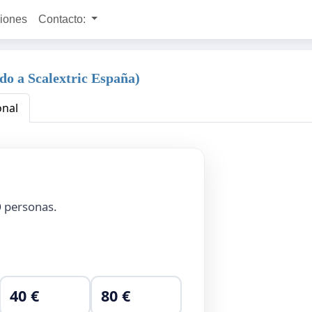
ciones
Contacto:
ido a Scalextric España)
onal
0
personas.
40 €
80 €