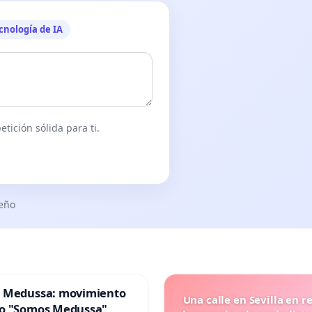
cnología de IA
tición sólida para ti.
seño
 Medussa: movimiento
Una calle en Sevilla en r
o "Somos Medussa"