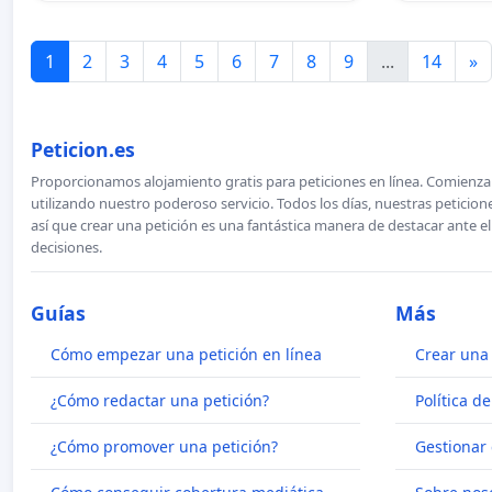
1
2
3
4
5
6
7
8
9
...
14
»
Peticion.es
Proporcionamos alojamiento gratis para peticiones en línea. Comienza 
utilizando nuestro poderoso servicio. Todos los días, nuestras petici
así que crear una petición es una fantástica manera de destacar ante e
decisiones.
Guías
Más
Cómo empezar una petición en línea
Crear una 
¿Cómo redactar una petición?
Política d
¿Cómo promover una petición?
Gestionar 