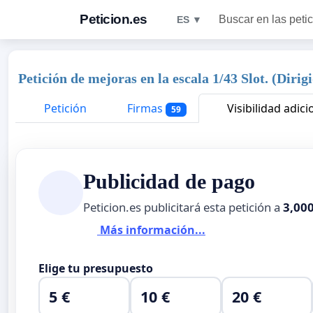
Peticion.es
Buscar en las peti
ES ▼
Petición de mejoras en la escala 1/43 Slot. (Dirig
Petición
Firmas
Visibilidad adici
59
Publicidad de pago
Peticion.es publicitará esta petición a
3,00
Más información...
Elige tu presupuesto
5 €
10 €
20 €