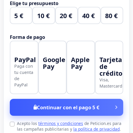
Elige tu presupuesto
5 €
10 €
20 €
40 €
80 €
Forma de pago
PayPal
Google
Apple
Tarjeta
Pay
Pay
de
Paga con
crédito
tu cuenta
de
Visa,
PayPal
Mastercard
Continuar con el pago 5 €
Acepto los
términos y condiciones
de Peticion.es para
las campañas publicitarias y
la política de privacidad
.