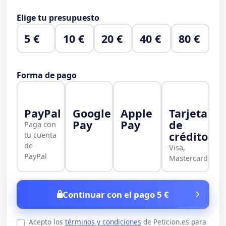
Elige tu presupuesto
5 €
10 €
20 €
40 €
80 €
Forma de pago
PayPal
Google
Apple
Tarjeta
Pay
Pay
de
Paga con
crédito
tu cuenta
de
Visa,
PayPal
Mastercard
Continuar con el pago 5 €
Acepto los
términos y condiciones
de Peticion.es para