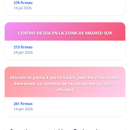
276 firmas
16 Jul 2026
CENTRO DE DIA EN LA ZONA DE MADRID SUR
273 firmas
24 Jan 2026
Aturem el porta a porta a Sant Joan de Vilatorrada:
demanem un sistema de recollida més pràctic i
eficient
261 firmas
14 Jan 2026