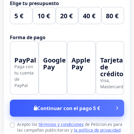
Elige tu presupuesto
5 €
10 €
20 €
40 €
80 €
Forma de pago
PayPal
Google
Apple
Tarjeta
Pay
Pay
de
Paga con
crédito
tu cuenta
de
Visa,
PayPal
Mastercard
Continuar con el pago 5 €
Acepto los
términos y condiciones
de Peticion.es para
las campañas publicitarias y
la política de privacidad
.