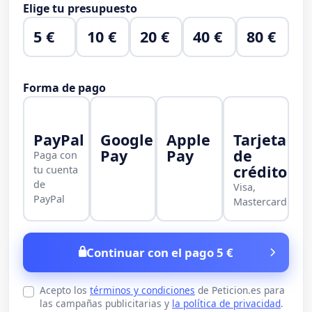
Elige tu presupuesto
5 €
10 €
20 €
40 €
80 €
Forma de pago
PayPal
Google
Apple
Tarjeta
Pay
Pay
de
Paga con
crédito
tu cuenta
de
Visa,
PayPal
Mastercard
Continuar con el pago 5 €
Acepto los
términos y condiciones
de Peticion.es para
las campañas publicitarias y
la política de privacidad
.