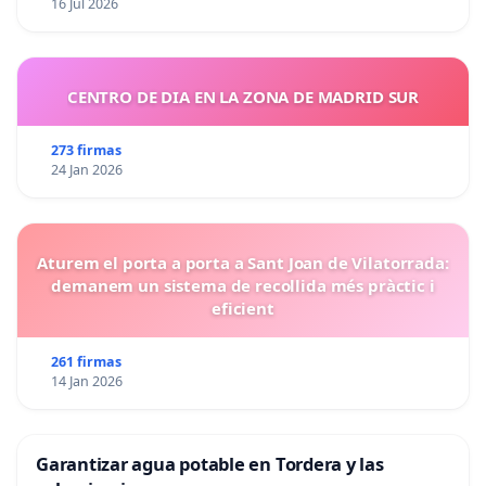
16 Jul 2026
CENTRO DE DIA EN LA ZONA DE MADRID SUR
273 firmas
24 Jan 2026
Aturem el porta a porta a Sant Joan de Vilatorrada:
demanem un sistema de recollida més pràctic i
eficient
261 firmas
14 Jan 2026
Garantizar agua potable en Tordera y las