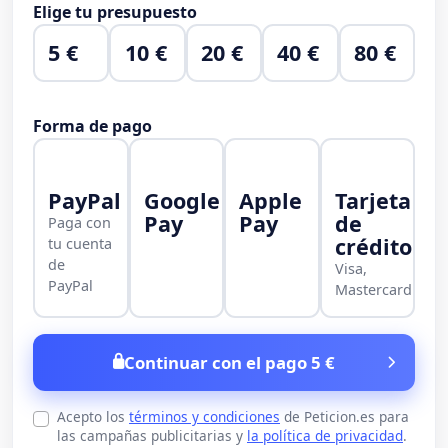
Elige tu presupuesto
5 €
10 €
20 €
40 €
80 €
Forma de pago
PayPal
Google
Apple
Tarjeta
Pay
Pay
de
Paga con
crédito
tu cuenta
de
Visa,
PayPal
Mastercard
Continuar con el pago 5 €
Acepto los
términos y condiciones
de Peticion.es para
las campañas publicitarias y
la política de privacidad
.