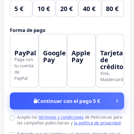
5 €
10 €
20 €
40 €
80 €
Forma de pago
PayPal
Google
Apple
Tarjeta
Pay
Pay
de
Paga con
crédito
tu cuenta
de
Visa,
PayPal
Mastercard
Continuar con el pago 5 €
Acepto los
términos y condiciones
de Peticion.es para
las campañas publicitarias y
la política de privacidad
.
Entiendo que mi nombre y el importe abonado por el