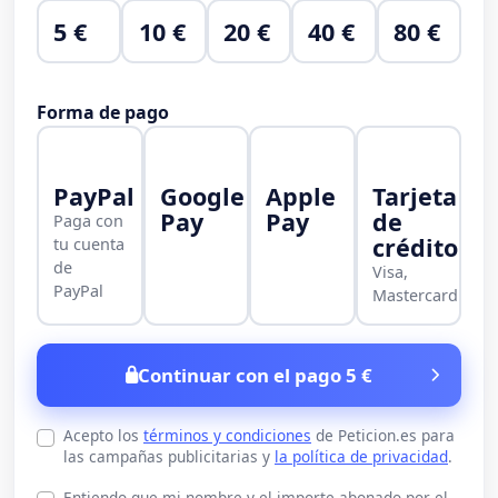
5 €
10 €
20 €
40 €
80 €
Forma de pago
PayPal
Google
Apple
Tarjeta
Pay
Pay
de
Paga con
crédito
tu cuenta
de
Visa,
PayPal
Mastercard
Continuar con el pago 5 €
Acepto los
términos y condiciones
de Peticion.es para
las campañas publicitarias y
la política de privacidad
.
Entiendo que mi nombre y el importe abonado por el