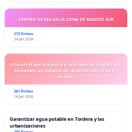
CENTRO DE DIA EN LA ZONA DE MADRID SUR
273 firmas
24 Jan 2026
Aturem el porta a porta a Sant Joan de Vilatorrada:
demanem un sistema de recollida més pràctic i
eficient
261 firmas
14 Jan 2026
Garantizar agua potable en Tordera y las
urbanizaciones
255 firmas