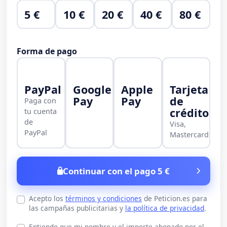
5 €
10 €
20 €
40 €
80 €
Forma de pago
PayPal
Google
Apple
Tarjeta
Pay
Pay
de
Paga con
crédito
tu cuenta
de
Visa,
PayPal
Mastercard
Continuar con el pago 5 €
Acepto los
términos y condiciones
de Peticion.es para
las campañas publicitarias y
la política de privacidad
.
Entiendo que mi nombre y el importe abonado por el