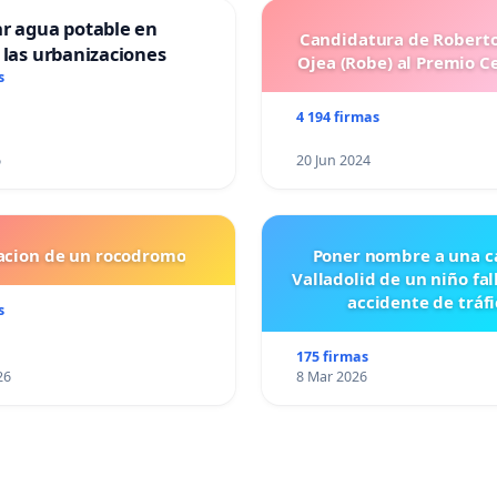
ar agua potable en
Candidatura de Roberto
 las urbanizaciones
Ojea (Robe) al Premio C
s
4 194 firmas
6
20 Jun 2024
lacion de un rocodromo
Poner nombre a una ca
Valladolid de un niño fal
accidente de tráfi
s
175 firmas
26
8 Mar 2026