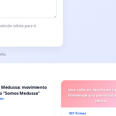
tición sólida para ti.
seño
 Medussa: movimiento
Una calle en Sevilla en r
o "Somos Medussa"
homenaje a la periodista
mas
Hevia
901 firmas