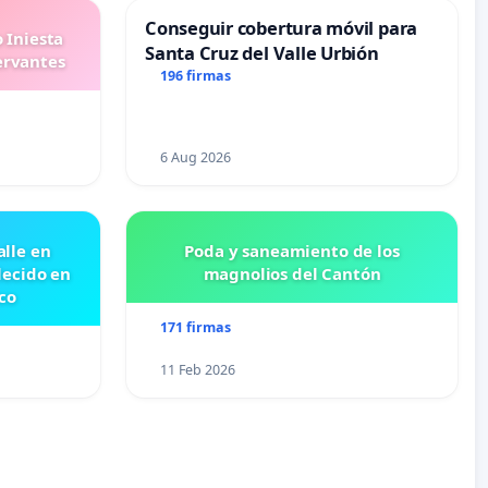
Conseguir cobertura móvil para
 Iniesta
Santa Cruz del Valle Urbión
ervantes
196 firmas
6 Aug 2026
lle en
Poda y saneamiento de los
lecido en
magnolios del Cantón
co
171 firmas
11 Feb 2026