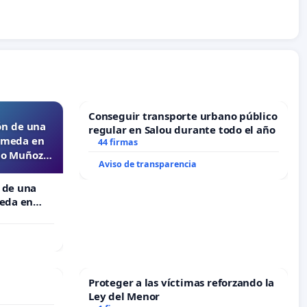
Conseguir transporte urbano público
ón de una
regular en Salou durante todo el año
lameda en
44 firmas
ejo Muñoz
Aviso de transparencia
 de una
meda en
 Muñoz
Proteger a las víctimas reforzando la
Ley del Menor