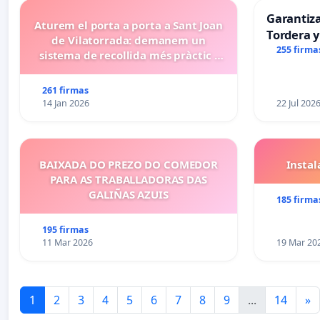
Garantiz
Aturem el porta a porta a Sant Joan
Tordera y
de Vilatorrada: demanem un
255 firma
sistema de recollida més pràctic i
eficient
261 firmas
14 Jan 2026
22 Jul 202
BAIXADA DO PREZO DO COMEDOR
Insta
PARA AS TRABALLADORAS DAS
GALIÑAS AZUIS
185 firma
195 firmas
11 Mar 2026
19 Mar 20
1
2
3
4
5
6
7
8
9
...
14
»