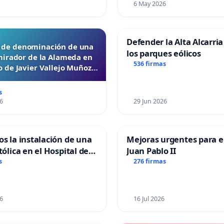
6 May 2026
Defender la Alta Alcarria
d de denominación de una
los parques eólicos
mirador de la Alameda en
536 firmas
 de Javier Vallejo Muñoz
“Mazinger”
s
6
29 Jun 2026
os la instalación de una
Mejoras urgentes para el
tólica en el Hospital de
Juan Pablo II
s
276 firmas
6
16 Jul 2026