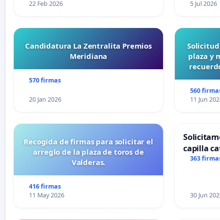
22 Feb 2026
5 Jul 2026
Candidatura La Zentralita Premios
Solicitu
Meridiana
plaza y 
recuerdo
570 firmas
560 firma
20 Jan 2026
11 Jun 202
Solicitam
Recogida de firmas para solicitar el
capilla ca
arreglo de la plaza de toros de
Alcañiz
363 firma
Valderas.
416 firmas
11 May 2026
30 Jun 202