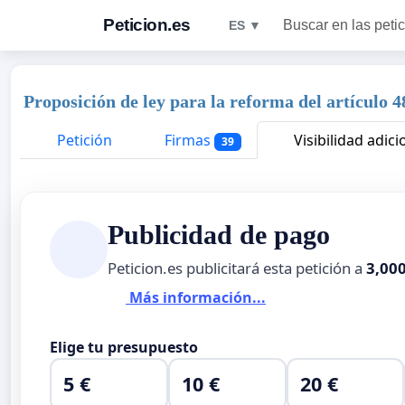
Peticion.es
Buscar en las peti
ES ▼
Proposición de ley para la reforma del artículo 4
Petición
Firmas
Visibilidad adici
39
Publicidad de pago
Peticion.es publicitará esta petición a
3,00
Más información...
Elige tu presupuesto
5 €
10 €
20 €