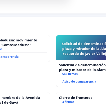
Medussa: movimiento
Solicitud de denominaci
 "Somos Medussa"
plaza y mirador de la A
as
recuerdo de Javier Vall
transparencia
“Mazinger”
Solicitud de denominación
plaza y mirador de la Ala
recuerdo de Javier Vallejo
560 firmas
“Mazinger”
Aviso de transparencia
l nombre de la Avenida
Cierre de fronteras
s I de Gavà
3 firmas