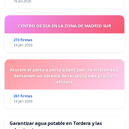
16 Jul 2026
CENTRO DE DIA EN LA ZONA DE MADRID SUR
273 firmas
24 Jan 2026
Aturem el porta a porta a Sant Joan de Vilatorrada:
demanem un sistema de recollida més pràctic i
eficient
261 firmas
14 Jan 2026
Garantizar agua potable en Tordera y las