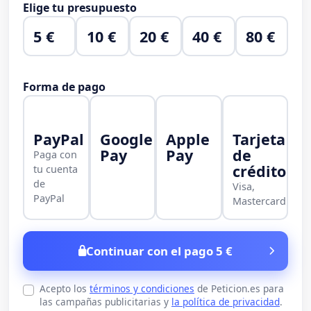
Elige tu presupuesto
5 €
10 €
20 €
40 €
80 €
Forma de pago
PayPal
Google
Apple
Tarjeta
Pay
Pay
de
Paga con
crédito
tu cuenta
de
Visa,
PayPal
Mastercard
Continuar con el pago 5 €
Acepto los
términos y condiciones
de Peticion.es para
las campañas publicitarias y
la política de privacidad
.