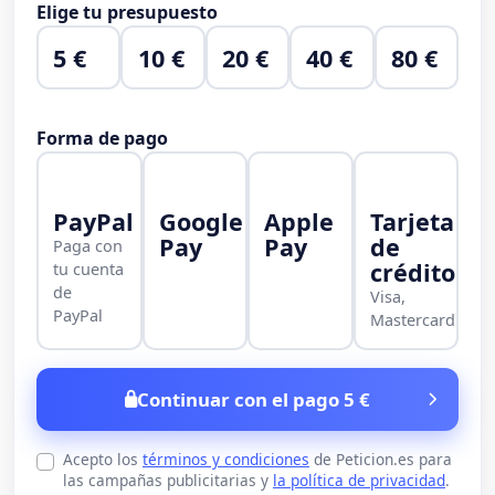
Elige tu presupuesto
5 €
10 €
20 €
40 €
80 €
Forma de pago
PayPal
Google
Apple
Tarjeta
Pay
Pay
de
Paga con
crédito
tu cuenta
de
Visa,
PayPal
Mastercard
Continuar con el pago 5 €
Acepto los
términos y condiciones
de Peticion.es para
las campañas publicitarias y
la política de privacidad
.