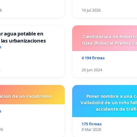
6
16 Jul 2026
ar agua potable en
Candidatura de Roberto
 las urbanizaciones
Ojea (Robe) al Premio C
s
4 194 firmas
6
20 Jun 2024
lacion de un rocodromo
Poner nombre a una ca
Valladolid de un niño fal
accidente de tráfi
s
175 firmas
26
8 Mar 2026