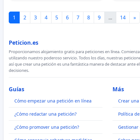
1
2
3
4
5
6
7
8
9
...
14
»
Peticion.es
Proporcionamos alojamiento gratis para peticiones en línea. Comienza 
utilizando nuestro poderoso servicio. Todos los días, nuestras petici
así que crear una petición es una fantástica manera de destacar ante e
decisiones.
Guías
Más
Cómo empezar una petición en línea
Crear una 
¿Cómo redactar una petición?
Política d
¿Cómo promover una petición?
Gestionar 