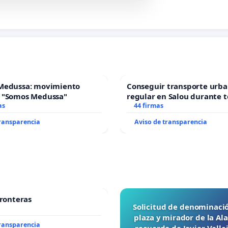
Medussa: movimiento
Conseguir transporte urba
 "Somos Medussa"
regular en Salou durante t
as
44 firmas
transparencia
Aviso de transparencia
fronteras
Solicitud de denominaci
plaza y mirador de la A
transparencia
recuerdo de Javier Vall