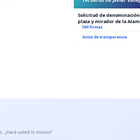
“Mazinger”
Solicitud de denominación
plaza y mirador de la Ala
recuerdo de Javier Vallejo
560 firmas
“Mazinger”
Aviso de transparencia
as. ¿Hará usted lo mismo?