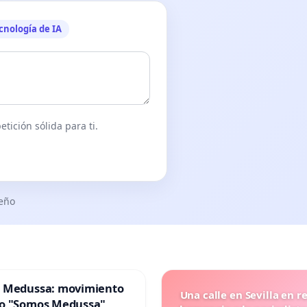
cnología de IA
tición sólida para ti.
seño
 Medussa: movimiento
Una calle en Sevilla en r
o "Somos Medussa"