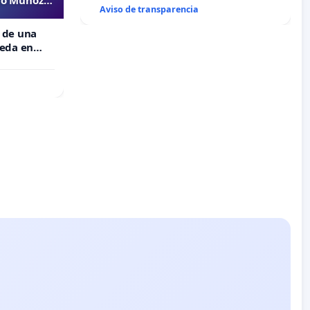
Aviso de transparencia
 de una
meda en
 Muñoz