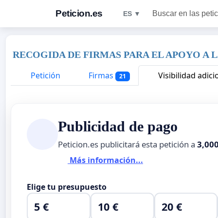
Peticion.es
Buscar en las peti
ES ▼
RECOGIDA DE FIRMAS PARA EL APOYO A 
Petición
Firmas
Visibilidad adici
21
Publicidad de pago
Peticion.es publicitará esta petición a
3,00
Más información...
Elige tu presupuesto
5 €
10 €
20 €