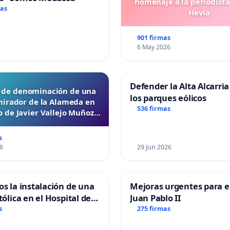
homenaje a la periodista
mas
Hevia
901 firmas
6 May 2026
Defender la Alta Alcarria
d de denominación de una
los parques eólicos
mirador de la Alameda en
536 firmas
 de Javier Vallejo Muñoz
“Mazinger”
s
6
29 Jun 2026
os la instalación de una
Mejoras urgentes para el
tólica en el Hospital de
Juan Pablo II
s
275 firmas