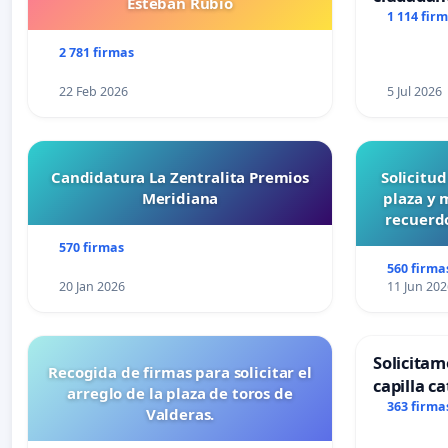
Esteban Rubio
1 114 fir
2 781 firmas
22 Feb 2026
5 Jul 2026
Candidatura La Zentralita Premios
Solicitu
Meridiana
plaza y 
recuerdo
570 firmas
560 firma
20 Jan 2026
11 Jun 202
Solicitam
Recogida de firmas para solicitar el
capilla ca
arreglo de la plaza de toros de
Alcañiz
363 firma
Valderas.