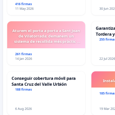
416 firmas
11 May 2026
30 Jun 202
Garantiz
Aturem el porta a porta a Sant Joan
Tordera y
de Vilatorrada: demanem un
255 firma
sistema de recollida més pràctic i
eficient
261 firmas
14 Jan 2026
22 Jul 202
Conseguir cobertura móvil para
Insta
Santa Cruz del Valle Urbión
188 firmas
185 firma
6 Aug 2026
19 Mar 20