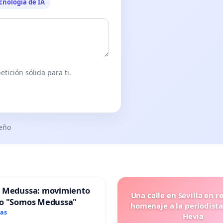
cnología de IA
tición sólida para ti.
seño
 Medussa: movimiento
Una calle en Sevilla en r
o "Somos Medussa"
homenaje a la periodista
mas
Hevia