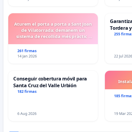
Garantiz
Aturem el porta a porta a Sant Joan
Tordera y
de Vilatorrada: demanem un
255 firma
sistema de recollida més pràctic i
eficient
261 firmas
14 Jan 2026
22 Jul 202
Conseguir cobertura móvil para
Insta
Santa Cruz del Valle Urbión
182 firmas
185 firma
6 Aug 2026
19 Mar 20