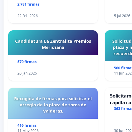
2 781 firmas
22 Feb 2026
5 Jul 2026
Candidatura La Zentralita Premios
Solicitu
Meridiana
plaza y 
recuerdo
570 firmas
560 firma
20 Jan 2026
11 Jun 202
Solicitam
Recogida de firmas para solicitar el
capilla ca
arreglo de la plaza de toros de
Alcañiz
363 firma
Valderas.
416 firmas
11 May 2026
30 Jun 202