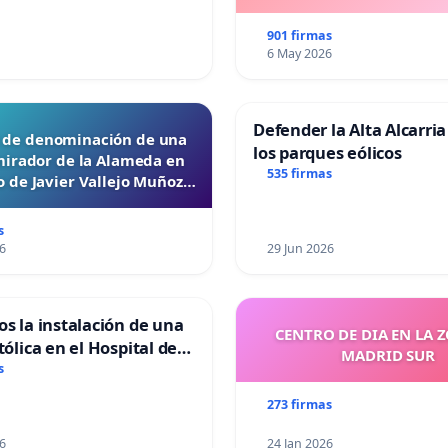
901 firmas
6 May 2026
Defender la Alta Alcarria
d de denominación de una
los parques eólicos
mirador de la Alameda en
535 firmas
 de Javier Vallejo Muñoz
“Mazinger”
s
6
29 Jun 2026
os la instalación de una
CENTRO DE DIA EN LA 
tólica en el Hospital de
MADRID SUR
s
273 firmas
6
24 Jan 2026