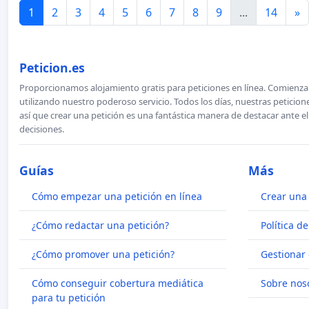
1
2
3
4
5
6
7
8
9
...
14
»
Peticion.es
Proporcionamos alojamiento gratis para peticiones en línea. Comienza 
utilizando nuestro poderoso servicio. Todos los días, nuestras petici
así que crear una petición es una fantástica manera de destacar ante e
decisiones.
Guías
Más
Cómo empezar una petición en línea
Crear una 
¿Cómo redactar una petición?
Política d
¿Cómo promover una petición?
Gestionar 
Cómo conseguir cobertura mediática
Sobre nos
para tu petición