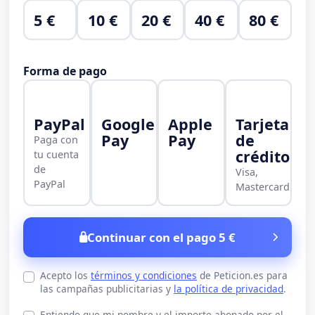
5 €
10 €
20 €
40 €
80 €
Forma de pago
PayPal
Google
Apple
Tarjeta
Pay
Pay
de
Paga con
crédito
tu cuenta
de
Visa,
PayPal
Mastercard
Continuar con el pago 5 €
Acepto los
términos y condiciones
de Peticion.es para
las campañas publicitarias y
la política de privacidad
.
Entiendo que mi nombre y el importe abonado por el