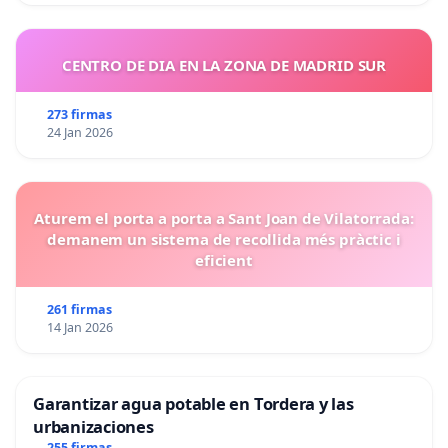
CENTRO DE DIA EN LA ZONA DE MADRID SUR
273 firmas
24 Jan 2026
Aturem el porta a porta a Sant Joan de Vilatorrada:
demanem un sistema de recollida més pràctic i
eficient
261 firmas
14 Jan 2026
Garantizar agua potable en Tordera y las
urbanizaciones
255 firmas