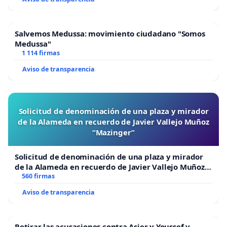
Salvemos Medussa: movimiento ciudadano "Somos
Medussa"
1 114 firmas
Aviso de transparencia
Solicitud de denominación de una plaza y mirador
de la Alameda en recuerdo de Javier Vallejo Muñoz
“Mazinger”
Solicitud de denominación de una plaza y mirador
de la Alameda en recuerdo de Javier Vallejo Muñoz
“Mazinger”
560 firmas
Aviso de transparencia
Retirar las acusaciones contra Asier y Youssef y