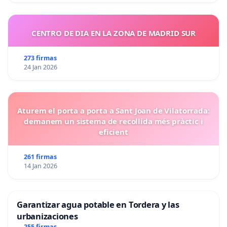
CENTRO DE DIA EN LA ZONA DE MADRID SUR
273 firmas
24 Jan 2026
Aturem el porta a porta a Sant Joan de Vilatorrada:
demanem un sistema de recollida més pràctic i
eficient
261 firmas
14 Jan 2026
Garantizar agua potable en Tordera y las
urbanizaciones
255 firmas