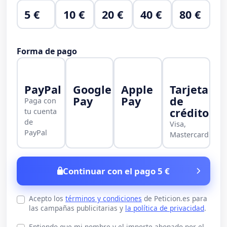
5 €
10 €
20 €
40 €
80 €
Forma de pago
PayPal
Google
Apple
Tarjeta
Pay
Pay
de
Paga con
crédito
tu cuenta
de
Visa,
PayPal
Mastercard
Continuar con el pago 5 €
Acepto los
términos y condiciones
de Peticion.es para
las campañas publicitarias y
la política de privacidad
.
Entiendo que mi nombre y el importe abonado por el