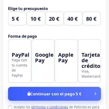
Elige tu presupuesto
5 €
10 €
20 €
40 €
80 €
Forma de pago
PayPal
Google
Apple
Tarjeta
Pay
Pay
de
Paga con
crédito
tu cuenta
de
Visa,
PayPal
Mastercard
Continuar con el pago 5 €
Acepto los
términos y condiciones
de Peticion.es para