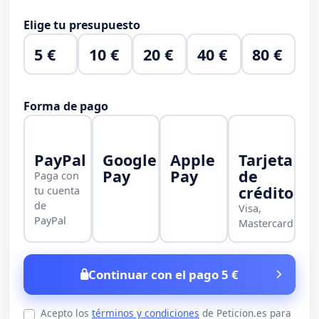
Elige tu presupuesto
5 €
10 €
20 €
40 €
80 €
Forma de pago
PayPal
Google
Apple
Tarjeta
Pay
Pay
de
Paga con
crédito
tu cuenta
de
Visa,
PayPal
Mastercard
Continuar con el pago 5 €
Acepto los
términos y condiciones
de Peticion.es para