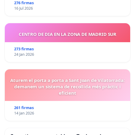
276 firmas
16 Jul 2026
CENTRO DE DIA EN LA ZONA DE MADRID SUR
273 firmas
24 Jan 2026
Aturem el porta a porta a Sant Joan de Vilatorrada:
demanem un sistema de recollida més pràctic i
eficient
261 firmas
14 Jan 2026