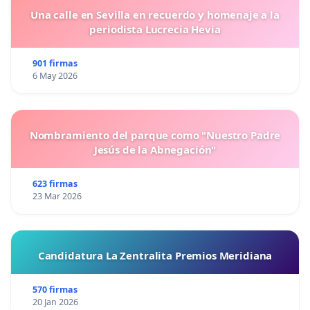
Una calle en Sevilla en recuerdo y homenaje a la
periodista Lucrecia Hevia
901 firmas
6 May 2026
Nombramiento del parque como "Nuestro Padre
Jesús de la Abnegación"
623 firmas
23 Mar 2026
Candidatura La Zentralita Premios Meridiana
570 firmas
20 Jan 2026