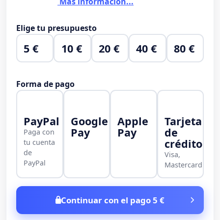
Más información...
Elige tu presupuesto
5 €
10 €
20 €
40 €
80 €
Forma de pago
PayPal
Google
Apple
Tarjeta
Pay
Pay
de
Paga con
crédito
tu cuenta
de
Visa,
PayPal
Mastercard
Continuar con el pago 5 €