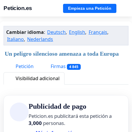
Peticion.es
Empieza una Petición
Cambiar idioma
:
Deutsch
,
English
,
Français
,
Italiano
,
Nederlands
Un peligro silencioso amenaza a toda Europa
Petición
Firmas
4 845
Visibilidad adicional
Publicidad de pago
Peticion.es publicitará esta petición a
3,000
personas.