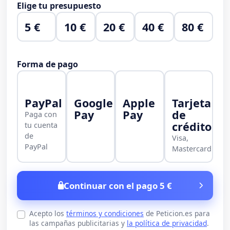
Elige tu presupuesto
5 €
10 €
20 €
40 €
80 €
Forma de pago
PayPal
Google
Apple
Tarjeta
Pay
Pay
de
Paga con
crédito
tu cuenta
de
Visa,
PayPal
Mastercard
Continuar con el pago 5 €
Acepto los
términos y condiciones
de Peticion.es para
las campañas publicitarias y
la política de privacidad
.