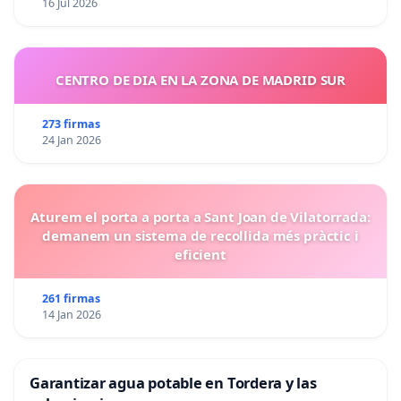
16 Jul 2026
CENTRO DE DIA EN LA ZONA DE MADRID SUR
273 firmas
24 Jan 2026
Aturem el porta a porta a Sant Joan de Vilatorrada:
demanem un sistema de recollida més pràctic i
eficient
261 firmas
14 Jan 2026
Garantizar agua potable en Tordera y las