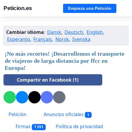
Peticion.es
Empieza una Petición
Cambiar idioma
:
Dansk
,
Deutsch
,
English
,
Esperanto
,
Français
,
Norsk
,
Svenska
¡No más recortes! ¡Desarrollemos el transporte
de viajeros de larga distancia por ffcc en
Europa!
Compartir en Facebook (1)
Petición
Anuncios oficiales
1
Firmas
Política de privacidad
1 551