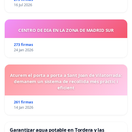
16 Jul 2026
CENTRO DE DIA EN LA ZONA DE MADRID SUR
273 firmas
24 Jan 2026
Aturem el porta a porta a Sant Joan de Vilatorrada:
demanem un sistema de recollida més pràctic i
eficient
261 firmas
14 Jan 2026
Garantizar agua potable en Tordera y las