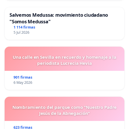
Salvemos Medussa: movimiento ciudadano
"Somos Medussa"
1 114 firmas
5 Jul 2026
Una calle en Sevilla en recuerdo y homenaje a la
periodista Lucrecia Hevia
901 firmas
6 May 2026
Nombramiento del parque como "Nuestro Padre
Jesús de la Abnegación"
623 firmas