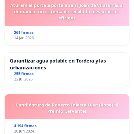
Aturem el porta a porta a Sant Joan de Vilatorrada:
demanem un sistema de recollida més pràctic i
eficient
261 firmas
14 Jan 2026
Garantizar agua potable en Tordera y las
urbanizaciones
255 firmas
22 Jul 2026
Candidatura de Roberto Iniesta Ojea (Robe) al
Premio Cervantes
4 194 firmas
20 Jun 2024