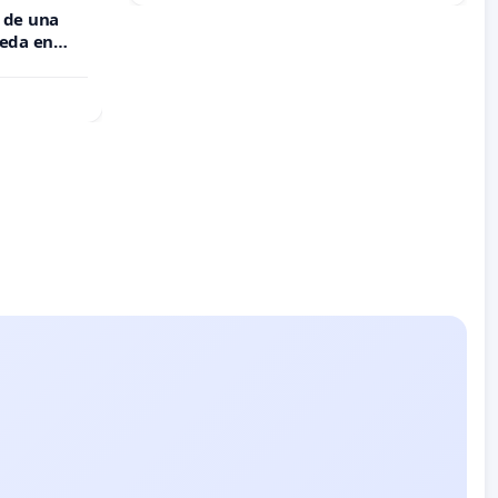
 de una
meda en
 Muñoz