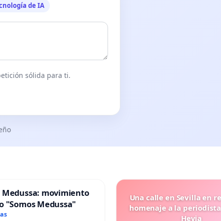
cnología de IA
tición sólida para ti.
seño
 Medussa: movimiento
Una calle en Sevilla en r
o "Somos Medussa"
homenaje a la periodista
mas
Hevia