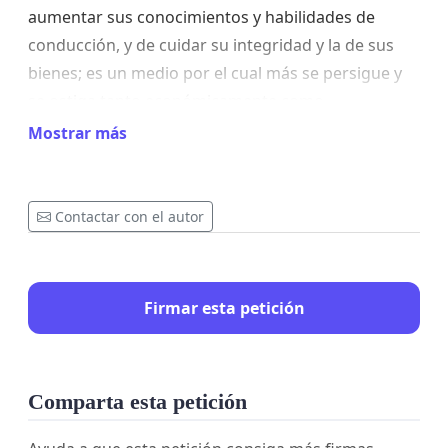
aumentar sus conocimientos y habilidades de
conducción, y de cuidar su integridad y la de sus
bienes; es un medio por el cual más se persigue y
se ostiga tanto económicamente como
emocionalmente a quienes son cuidadosos del
Mostrar más
cumplimiento de sus obligaciones como habitante
de una comunidad honesta y con derechos para
todos.
Contactar con el autor
Firmar esta petición
Comparta esta petición