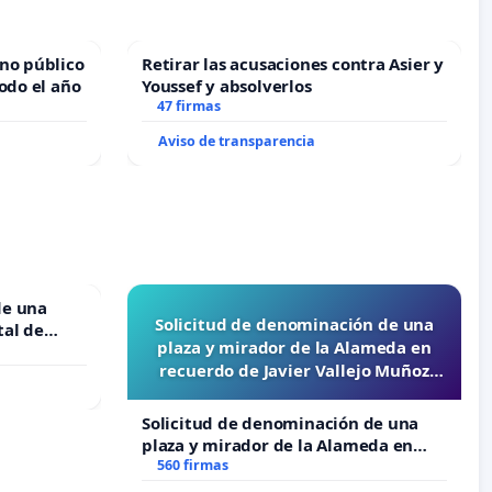
no público
Retirar las acusaciones contra Asier y
odo el año
Youssef y absolverlos
47 firmas
Aviso de transparencia
de una
Solicitud de denominación de una
tal de
plaza y mirador de la Alameda en
recuerdo de Javier Vallejo Muñoz
“Mazinger”
Solicitud de denominación de una
plaza y mirador de la Alameda en
recuerdo de Javier Vallejo Muñoz
560 firmas
“Mazinger”