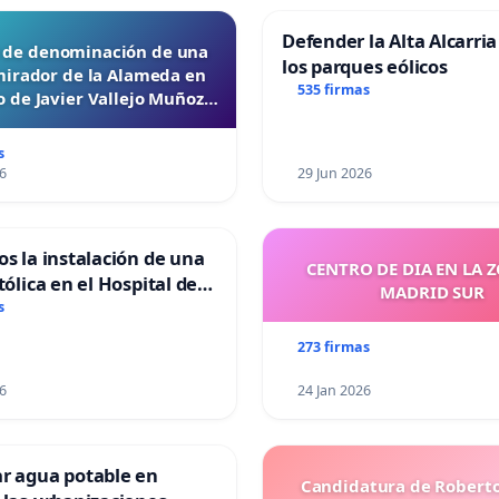
Defender la Alta Alcarria
d de denominación de una
los parques eólicos
mirador de la Alameda en
535 firmas
 de Javier Vallejo Muñoz
“Mazinger”
s
6
29 Jun 2026
os la instalación de una
CENTRO DE DIA EN LA 
tólica en el Hospital de
MADRID SUR
s
273 firmas
6
24 Jan 2026
ar agua potable en
Candidatura de Roberto