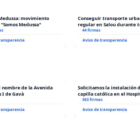
Medussa: movimiento
Conseguir transporte urba
 "Somos Medussa"
regular en Salou durante t
as
44 firmas
transparencia
Aviso de transparencia
l nombre de la Avenida
Solicitamos la instalación 
s I de Gavà
capilla católica en el Hospi
Alcañiz
363 firmas
transparencia
Aviso de transparencia