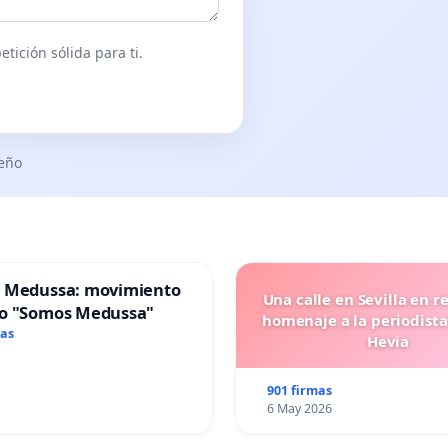
tición sólida para ti.
seño
 Medussa: movimiento
Una calle en Sevilla en r
o "Somos Medussa"
homenaje a la periodista
mas
Hevia
901 firmas
6 May 2026