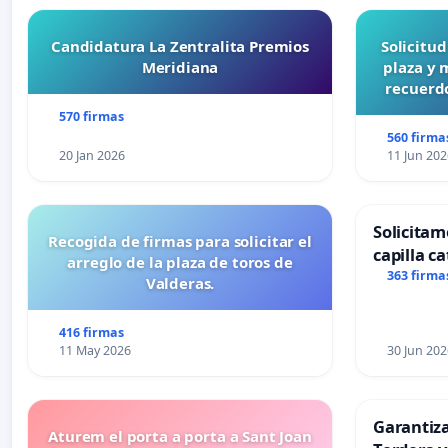
Candidatura La Zentralita Premios
Solicitu
Meridiana
plaza y 
recuerdo
570 firmas
560 firma
20 Jan 2026
11 Jun 202
Solicitam
Recogida de firmas para solicitar el
capilla ca
arreglo de la plaza de toros de
Alcañiz
363 firma
Valderas.
416 firmas
11 May 2026
30 Jun 202
Garantiz
Aturem el porta a porta a Sant Joan