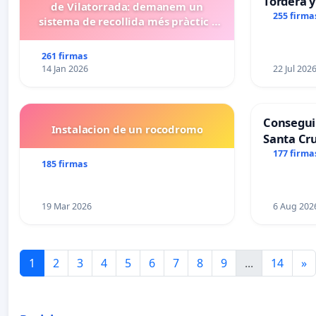
Tordera y
de Vilatorrada: demanem un
255 firma
sistema de recollida més pràctic i
eficient
261 firmas
14 Jan 2026
22 Jul 202
Consegui
Instalacion de un rocodromo
Santa Cru
177 firma
185 firmas
19 Mar 2026
6 Aug 202
1
2
3
4
5
6
7
8
9
...
14
»