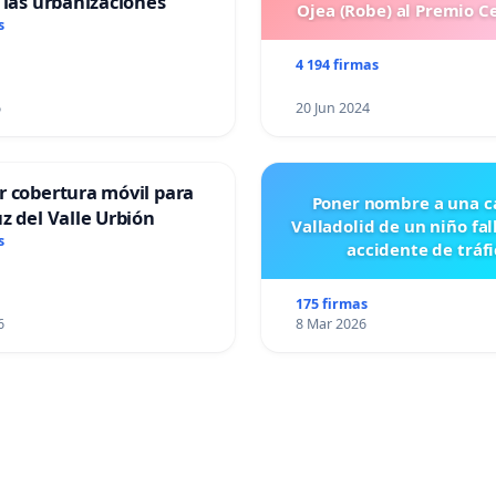
 las urbanizaciones
Ojea (Robe) al Premio C
s
4 194 firmas
6
20 Jun 2024
r cobertura móvil para
Poner nombre a una ca
z del Valle Urbión
Valladolid de un niño fal
s
accidente de tráfi
175 firmas
6
8 Mar 2026