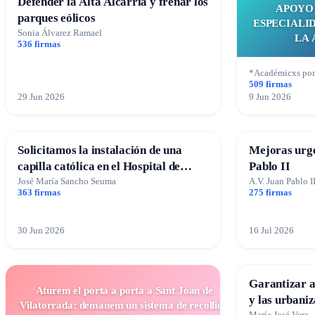
Defender la Alta Alcarria y frenar los
APOYO 
parques eólicos
ESPECIALI
Sonia Álvarez Ramael
LA 
536 firmas
*Académicxs por
509 firmas
29 Jun 2026
9 Jun 2026
Solicitamos la instalación de una
Mejoras urge
capilla católica en el Hospital de
Pablo II
Alcañiz
José María Sancho Seuma
A.V. Juan Pablo I
363 firmas
275 firmas
30 Jun 2026
16 Jul 2026
Garantizar a
Aturem el porta a porta a Sant Joan de
y las urbani
Vilatorrada: demanem un sistema de recollida