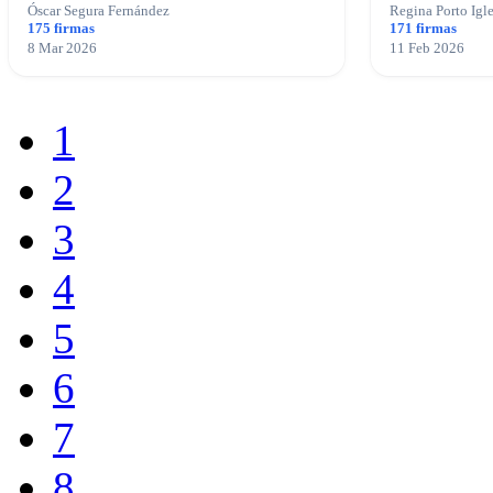
Óscar Segura Fernández
Regina Porto Igle
175 firmas
171 firmas
8 Mar 2026
11 Feb 2026
1
2
3
4
5
6
7
8