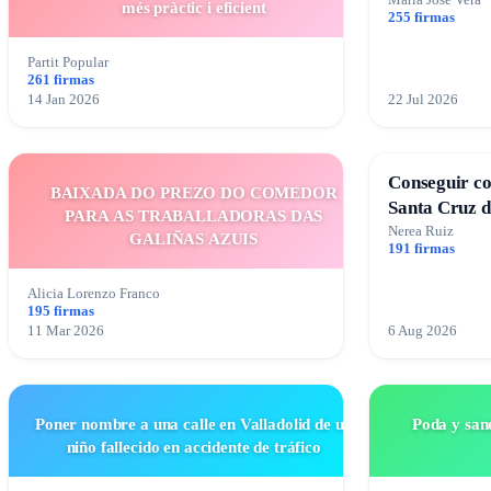
María José Vera
més pràctic i eficient
255 firmas
Partit Popular
261 firmas
14 Jan 2026
22 Jul 2026
Conseguir co
BAIXADA DO PREZO DO COMEDOR
Santa Cruz d
PARA AS TRABALLADORAS DAS
Nerea Ruiz
GALIÑAS AZUIS
191 firmas
Alicia Lorenzo Franco
195 firmas
11 Mar 2026
6 Aug 2026
Poner nombre a una calle en Valladolid de un
Poda y san
niño fallecido en accidente de tráfico