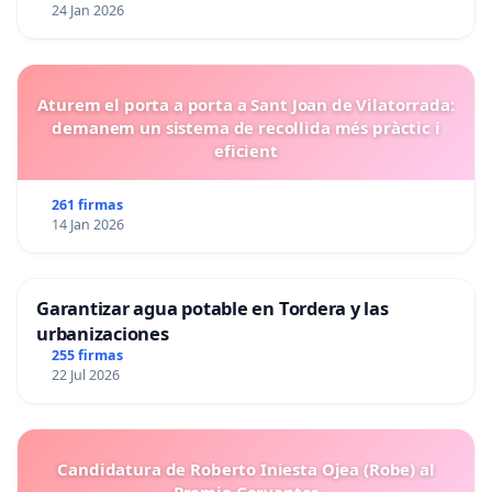
24 Jan 2026
Aturem el porta a porta a Sant Joan de Vilatorrada:
demanem un sistema de recollida més pràctic i
eficient
261 firmas
14 Jan 2026
Garantizar agua potable en Tordera y las
urbanizaciones
255 firmas
22 Jul 2026
Candidatura de Roberto Iniesta Ojea (Robe) al