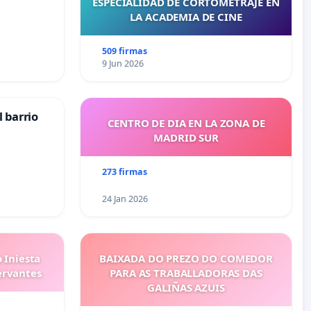
ESPECIALIDAD DE CORTOMETRAJE EN
LA ACADEMIA DE CINE
509 firmas
9 Jun 2026
 barrio
CENTRO DE DIA EN LA ZONA DE
MADRID SUR
273 firmas
24 Jan 2026
 Iniesta
BAIXADA DO PREZO DO COMEDOR
ervantes
PARA AS TRABALLADORAS DAS
GALIÑAS AZUIS