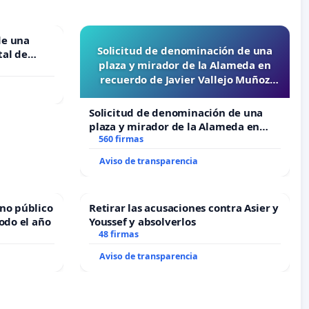
de una
Solicitud de denominación de una
tal de
plaza y mirador de la Alameda en
recuerdo de Javier Vallejo Muñoz
“Mazinger”
Solicitud de denominación de una
plaza y mirador de la Alameda en
recuerdo de Javier Vallejo Muñoz
560 firmas
“Mazinger”
Aviso de transparencia
no público
Retirar las acusaciones contra Asier y
odo el año
Youssef y absolverlos
48 firmas
Aviso de transparencia