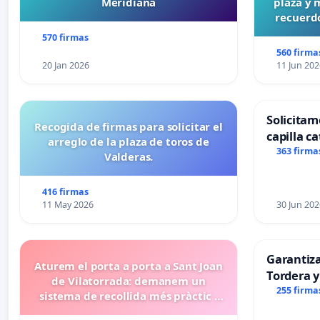
Meridiana
plaza y 
recuerdo
570 firmas
560 firma
20 Jan 2026
11 Jun 202
Solicitam
Recogida de firmas para solicitar el
capilla ca
arreglo de la plaza de toros de
Alcañiz
363 firma
Valderas.
416 firmas
11 May 2026
30 Jun 202
Garantiz
Aturem el porta a porta a Sant Joan
Tordera y
de Vilatorrada: demanem un
255 firma
sistema de recollida més pràctic i
eficient