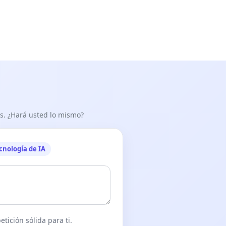
as. ¿Hará usted lo mismo?
cnología de IA
tición sólida para ti.