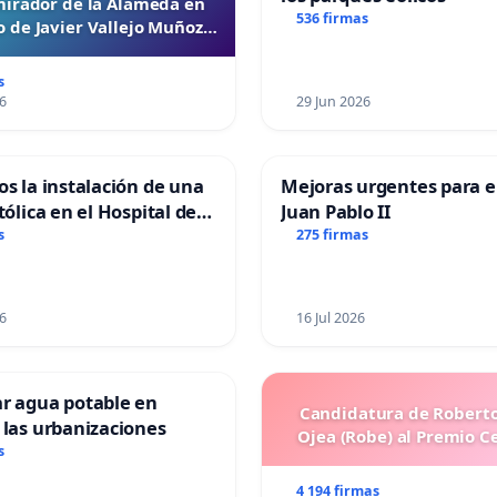
mirador de la Alameda en
536 firmas
 de Javier Vallejo Muñoz
“Mazinger”
s
6
29 Jun 2026
os la instalación de una
Mejoras urgentes para el
tólica en el Hospital de
Juan Pablo II
s
275 firmas
6
16 Jul 2026
ar agua potable en
Candidatura de Roberto
 las urbanizaciones
Ojea (Robe) al Premio C
s
4 194 firmas