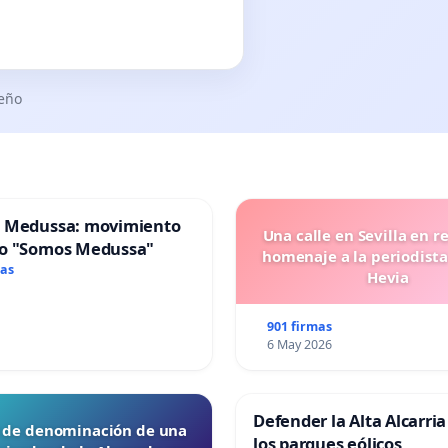
seño
 Medussa: movimiento
Una calle en Sevilla en r
o "Somos Medussa"
homenaje a la periodista
mas
Hevia
901 firmas
6 May 2026
Defender la Alta Alcarria
d de denominación de una
los parques eólicos