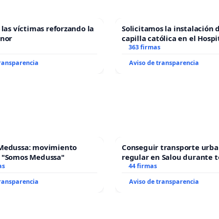
 las víctimas reforzando la
Solicitamos la instalación 
enor
capilla católica en el Hospi
Alcañiz
363 firmas
transparencia
Aviso de transparencia
Medussa: movimiento
Conseguir transporte urba
 "Somos Medussa"
regular en Salou durante t
as
44 firmas
transparencia
Aviso de transparencia