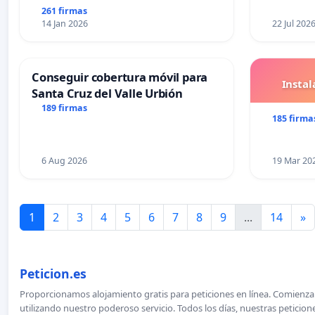
261 firmas
14 Jan 2026
22 Jul 202
Conseguir cobertura móvil para
Insta
Santa Cruz del Valle Urbión
189 firmas
185 firma
6 Aug 2026
19 Mar 20
1
2
3
4
5
6
7
8
9
...
14
»
Peticion.es
Proporcionamos alojamiento gratis para peticiones en línea. Comienza 
utilizando nuestro poderoso servicio. Todos los días, nuestras petici