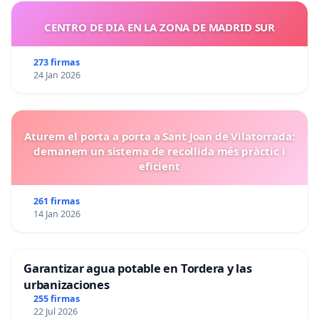
CENTRO DE DIA EN LA ZONA DE MADRID SUR
273 firmas
24 Jan 2026
Aturem el porta a porta a Sant Joan de Vilatorrada:
demanem un sistema de recollida més pràctic i
eficient
261 firmas
14 Jan 2026
Garantizar agua potable en Tordera y las
urbanizaciones
255 firmas
22 Jul 2026