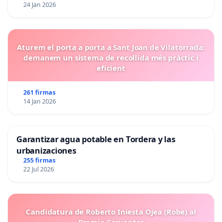
24 Jan 2026
Aturem el porta a porta a Sant Joan de Vilatorrada:
demanem un sistema de recollida més pràctic i
eficient
261 firmas
14 Jan 2026
Garantizar agua potable en Tordera y las
urbanizaciones
255 firmas
22 Jul 2026
Candidatura de Roberto Iniesta Ojea (Robe) al