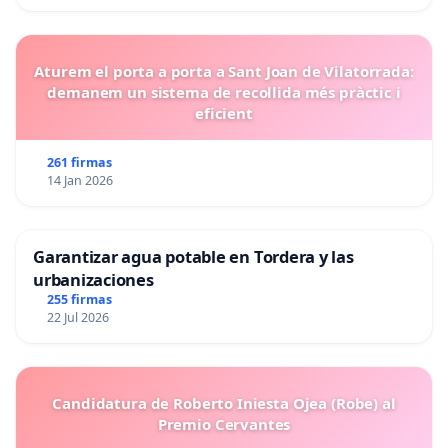
Aturem el porta a porta a Sant Joan de Vilatorrada:
demanem un sistema de recollida més pràctic i
eficient
261 firmas
14 Jan 2026
Garantizar agua potable en Tordera y las
urbanizaciones
255 firmas
22 Jul 2026
Candidatura de Roberto Iniesta Ojea (Robe) al
Premio Cervantes