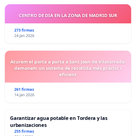
CENTRO DE DIA EN LA ZONA DE MADRID SUR
273 firmas
24 Jan 2026
Aturem el porta a porta a Sant Joan de Vilatorrada:
demanem un sistema de recollida més pràctic i
eficient
261 firmas
14 Jan 2026
Garantizar agua potable en Tordera y las
urbanizaciones
255 firmas