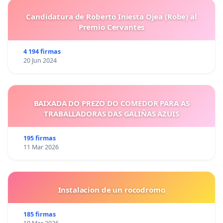
Candidatura de Roberto Iniesta Ojea (Robe) al
Premio Cervantes
4 194 firmas
20 Jun 2024
BAIXADA DO PREZO DO COMEDOR PARA AS
TRABALLADORAS DAS GALIÑAS AZUIS
195 firmas
11 Mar 2026
Instalacion de un rocodromo
185 firmas