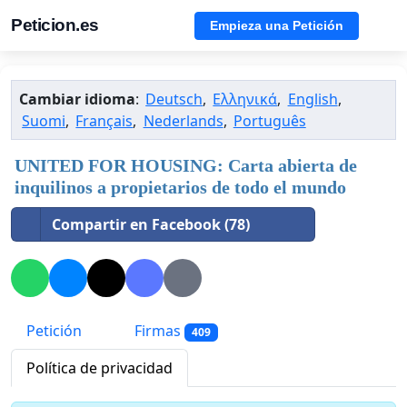
Peticion.es
Empieza una Petición
Cambiar idioma
:
Deutsch
,
Ελληνικά
,
English
,
Suomi
,
Français
,
Nederlands
,
Português
UNITED FOR HOUSING: Carta abierta de
inquilinos a propietarios de todo el mundo
Compartir en Facebook (78)
Petición
Firmas
409
Política de privacidad