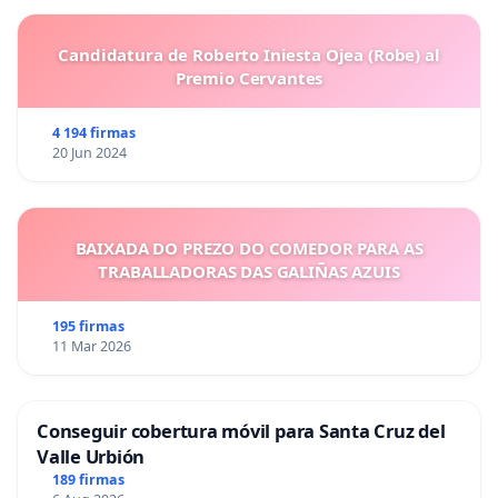
Candidatura de Roberto Iniesta Ojea (Robe) al
Premio Cervantes
4 194 firmas
20 Jun 2024
BAIXADA DO PREZO DO COMEDOR PARA AS
TRABALLADORAS DAS GALIÑAS AZUIS
195 firmas
11 Mar 2026
Conseguir cobertura móvil para Santa Cruz del
Valle Urbión
189 firmas