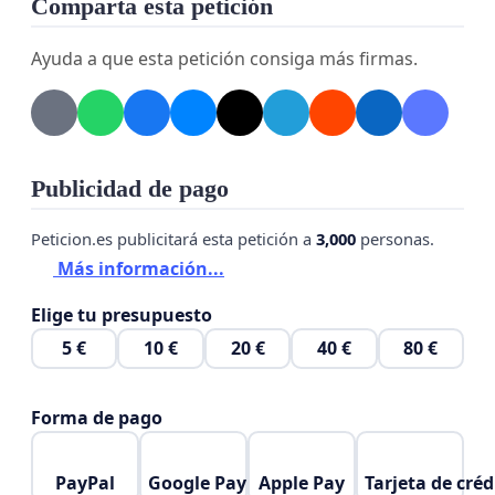
Comparta esta petición
un apoyo económico mínimo para poder ejercer
este derecho.
Ayuda a que esta petición consiga más firmas.
Así, nadie tendría que renunciar a cuidar por
motivos económicos o por el tipo de trabajo que
tenga.
Publicidad de pago
Esta propuesta:
Peticion.es publicitará esta petición a
3,000
personas.
Favorece la corresponsabilidad entre ambos
Más información...
progenitores
Reduce las desigualdades entre distintos tipos
Elige tu presupuesto
de empleo
5 €
10 €
20 €
40 €
80 €
Convierte el permiso parental en un derecho
real y accesible
Forma de pago
Porque cuidar no debería depender de tu sueldo ni
de tu profesión.
PayPal
Google Pay
Apple Pay
Tarjeta de créd