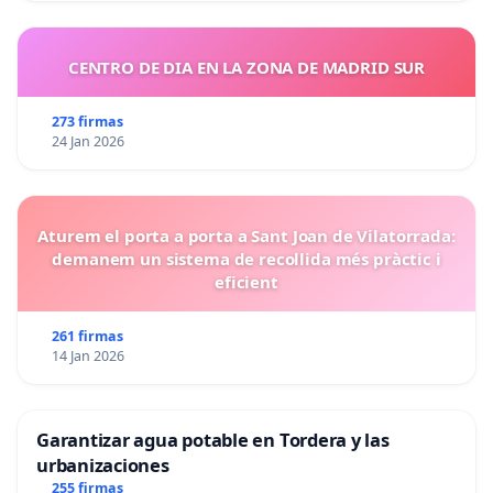
CENTRO DE DIA EN LA ZONA DE MADRID SUR
273 firmas
24 Jan 2026
Aturem el porta a porta a Sant Joan de Vilatorrada:
demanem un sistema de recollida més pràctic i
eficient
261 firmas
14 Jan 2026
Garantizar agua potable en Tordera y las
urbanizaciones
255 firmas