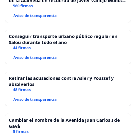
de la Alameda en recuerdo de Javier Vallejo Muñoz
“Mazinger”
560 firmas
Aviso de transparencia
Conseguir transporte urbano público regular en
Salou durante todo el año
44 firmas
Aviso de transparencia
Retirar las acusaciones contra Asier y Youssef y
absolverlos
48 firmas
Aviso de transparencia
Cambiar el nombre de la Avenida Juan Carlos I de
Gavà
5 firmas