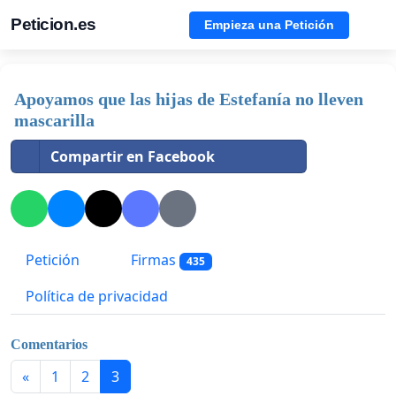
Peticion.es
Empieza una Petición
Apoyamos que las hijas de Estefanía no lleven
mascarilla
Compartir en Facebook
Petición
Firmas
435
Política de privacidad
Comentarios
«
1
2
3