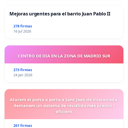
Mejoras urgentes para el barrio Juan Pablo II
278 firmas
16 Jul 2026
CENTRO DE DIA EN LA ZONA DE MADRID SUR
273 firmas
24 Jan 2026
Aturem el porta a porta a Sant Joan de Vilatorrada:
demanem un sistema de recollida més pràctic i
eficient
261 firmas