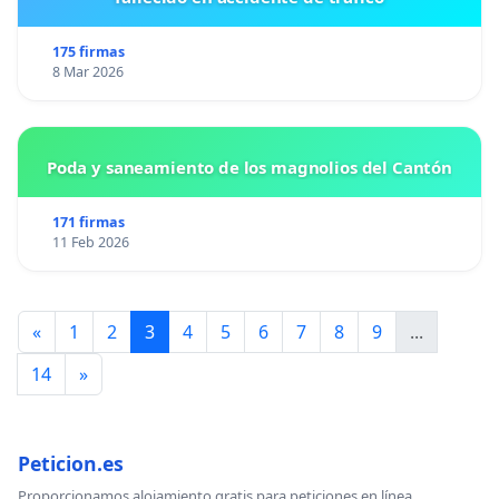
175 firmas
8 Mar 2026
Poda y saneamiento de los magnolios del Cantón
171 firmas
11 Feb 2026
«
1
2
3
4
5
6
7
8
9
...
14
»
Peticion.es
Proporcionamos alojamiento gratis para peticiones en línea.