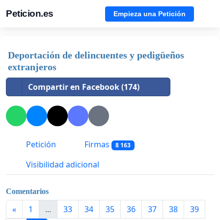
Peticion.es
Empieza una Petición
Deportación de delincuentes y pedigüeños
extranjeros
Compartir en Facebook (174)
Petición
Firmas
8 163
Visibilidad adicional
Comentarios
«
1
...
33
34
35
36
37
38
39