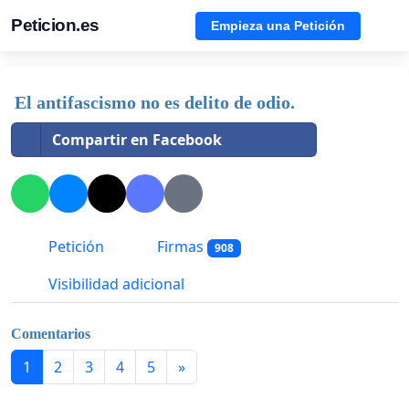
Peticion.es
Empieza una Petición
El antifascismo no es delito de odio.
Compartir en Facebook
Petición
Firmas
908
Visibilidad adicional
Comentarios
1
2
3
4
5
»