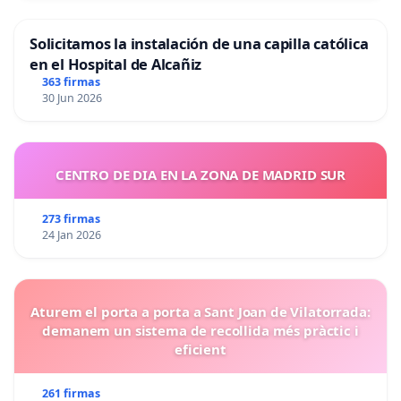
Solicitamos la instalación de una capilla católica
en el Hospital de Alcañiz
363 firmas
30 Jun 2026
CENTRO DE DIA EN LA ZONA DE MADRID SUR
273 firmas
24 Jan 2026
Aturem el porta a porta a Sant Joan de Vilatorrada:
demanem un sistema de recollida més pràctic i
eficient
261 firmas