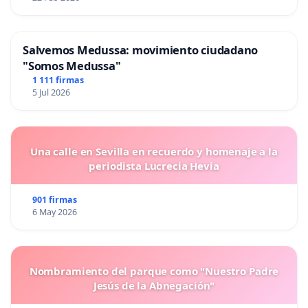
Salvemos Medussa: movimiento ciudadano
"Somos Medussa"
1 111 firmas
5 Jul 2026
Una calle en Sevilla en recuerdo y homenaje a la
periodista Lucrecia Hevia
901 firmas
6 May 2026
Nombramiento del parque como "Nuestro Padre
Jesús de la Abnegación"