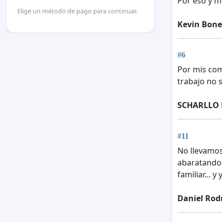
Por eso y 
Elige un método de pago para continuar.
Kevin Bone 
#6
Por mis com
trabajo no 
SCHARLLO K
#11
No llevamos 
abaratando 
familiar...
Daniel Rod