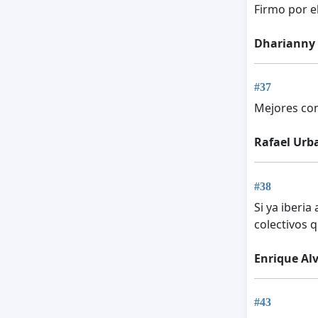
Firmo por el
Dharianny
#37
Mejores con
Rafael Urb
#38
Si ya iberia
colectivos 
Enrique Alv
#43