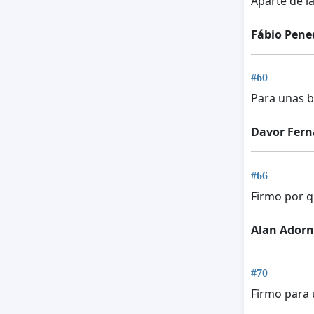
Aparte de l
Fábio Pene
#60
Para unas b
Davor Fern
#66
Firmo por q
Alan Ador
#70
Firmo para