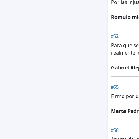
Por las inj
Romulo mi
#52
Para que se
realmente l
Gabriel Ale
#55
Firmo por q
Marta Ped
#58