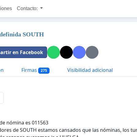
ciones
Contacto:
ndefinida SOUTH
rtir en Facebook
ón
Firmas
Visibilidad adicional
275
de nómina es 011563
dores de SOUTH estamos cansados que las nóminas, los tu