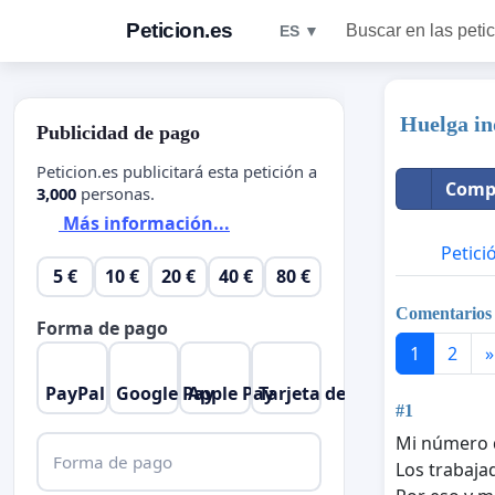
Peticion.es
Buscar en las peti
ES ▼
Huelga i
Publicidad de pago
Peticion.es publicitará esta petición a
Compa
3,000
personas.
Más información...
Petici
5 €
10 €
20 €
40 €
80 €
Comentarios
Forma de pago
1
2
»
PayPal
Google Pay
Apple Pay
Tarjeta de crédito
#1
Mi número 
Forma de pago
Los trabaja