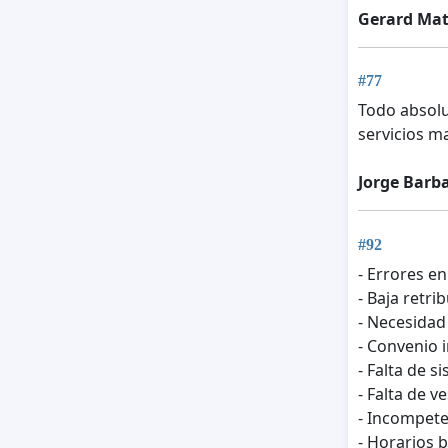
Gerard Ma
#77
Todo absolu
servicios m
Jorge Barb
#92
- Errores e
- Baja retri
- Necesidad 
- Convenio 
- Falta de s
- Falta de v
- Incompete
- Horarios b