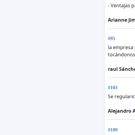
- Ventajas 
Arianne Ji
#95
la empresa s
tocándonos 
raul Sánch
#103
Se regulari
Alejandro 
#109