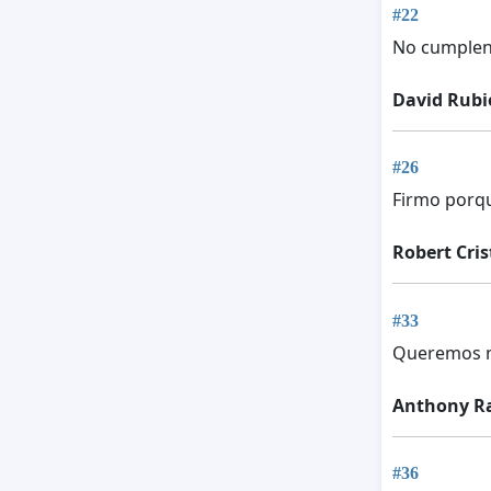
#22
No cumplen
David Rubi
#26
Firmo porqu
Robert Cris
#33
Queremos m
Anthony Ra
#36