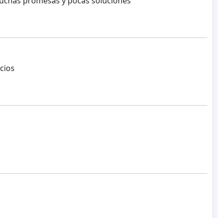
muchas promesas y pocas soluciones
cios