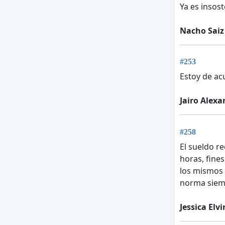
Ya es insost
Nacho Saiz
#253
Estoy de ac
Jairo Alex
#258
El sueldo r
horas, fine
los mismos 
norma siem
Jessica Elv