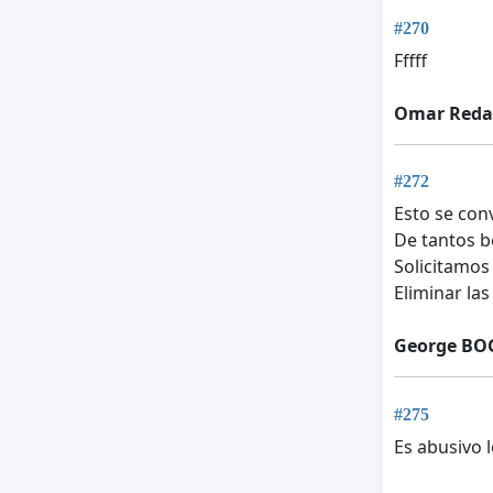
#270
Fffff
Omar Reda
#272
Esto se con
De tantos b
Solicitamos
Eliminar la
George B
#275
Es abusivo 