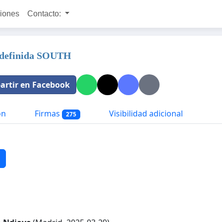
ciones
Contacto:
ndefinida SOUTH
rtir en Facebook
ón
Firmas
Visibilidad adicional
275