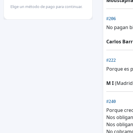
Moustapha
Elige un método de pago para continuar.
#206
No pagan b
Carlos Bar
#222
Porque es p
M I
(Madrid,
#240
Porque creo
Nos obligan
Nos obligan
No cobramos