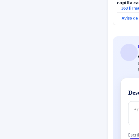
capilla ca
Alcañiz
363 firm
Aviso de
Des
Escri