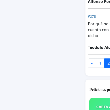
Alfonso Por
#276
Por qué no 
cuento con 
dicho
Teodulo Al
«
1
2
Peticiones 
CARTA A