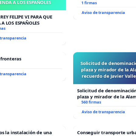
ENDA A LOS ESPAÑOLES
1 firmas
Aviso de transparencia
REY FELIPE VI PARA QUE
 A LOS ESPAÑOLES
mas
 transparencia
 fronteras
Solicitud de denominaci
plaza y mirador de la A
 transparencia
recuerdo de Javier Vall
“Mazinger”
Solicitud de denominació
plaza y mirador de la Ala
recuerdo de Javier Vallej
560 firmas
“Mazinger”
Aviso de transparencia
os la instalación de una
Conseguir transporte urb