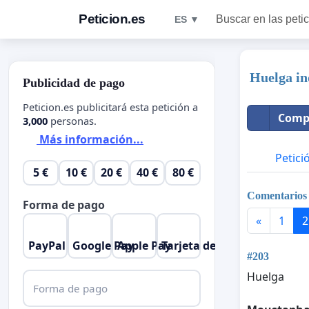
Peticion.es
Buscar en las peti
ES ▼
Huelga i
Publicidad de pago
Peticion.es publicitará esta petición a
Compa
3,000
personas.
Más información...
Petici
5 €
10 €
20 €
40 €
80 €
Comentarios
Forma de pago
«
1
2
PayPal
Google Pay
Apple Pay
Tarjeta de crédito
#203
Huelga
Forma de pago