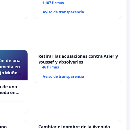
1 107 firmas
Aviso de transparencia
Retirar las acusaciones contra Asier y
ón de una
Youssef y absolverlos
lameda en
46 firmas
ejo Muñoz
Aviso de transparencia
n de una
meda en
o Muñoz
ano
Cambiar el nombre de la Avenida