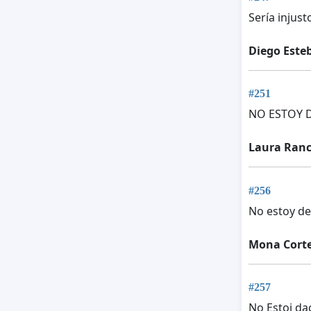
Sería injus
Diego Este
#251
NO ESTOY 
Laura Ranc
#256
No estoy de
Mona Cort
#257
No Estoi da