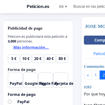
Peticion.es
Buscar en las peti
ES ▼
JOSE MOL
Publicidad de pago
Peticion.es publicitará esta petición a
Compa
3,000
personas.
Más información...
Petici
5 €
10 €
20 €
40 €
80 €
Comentarios
Forma de pago
«
1
2
PayPal
Google Pay
Apple Pay
Tarjeta de crédito
#203
Por que hoy
Forma de pago
PayPal