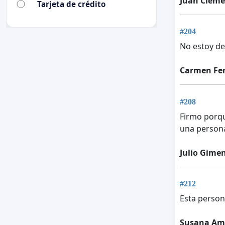
Juan Cleme
Tarjeta de crédito
#204
No estoy de
Carmen Fe
#208
Firmo porq
una persona
Julio Gime
#212
Esta person
Susana Am