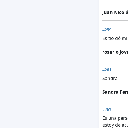
Juan Nicolá
#259
Es tío dé mi
rosario Jo
#261
Sandra
Sandra Fe
#267
Es una pers
estoy de ac