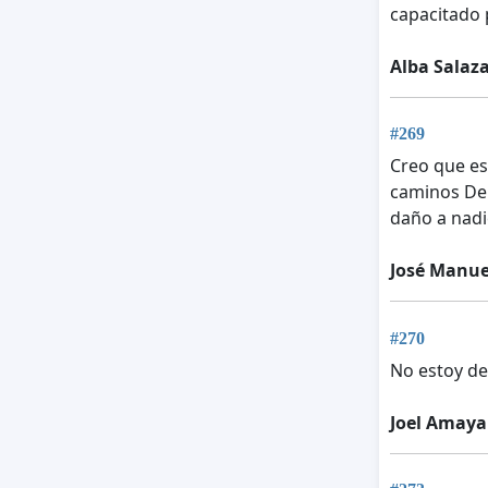
capacitado 
Alba Salaz
#269
Creo que es
caminos De 
daño a nadi
José Manue
#270
No estoy de
Joel Amaya