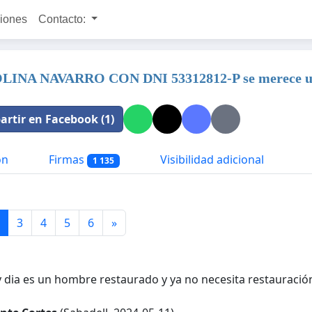
ciones
Contacto:
INA NAVARRO CON DNI 53312812-P se merece un in
rtir en Facebook (1)
ón
Firmas
Visibilidad adicional
1 135
3
4
5
6
»
 dia es un hombre restaurado y ya no necesita restauració