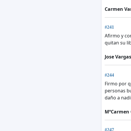
Carmen Va
#241
Afirmo y co
quitan su l
Jose Varga
#244
Firmo por q
personas b
daño a nadi
MªCarmen 
#247