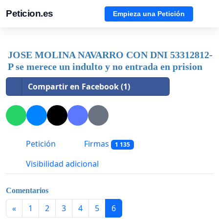
Peticion.es
Empieza una Petición
JOSE MOLINA NAVARRO CON DNI 53312812-
P se merece un indulto y no entrada en prision
Compartir en Facebook (1)
Petición
Firmas
1 135
Visibilidad adicional
Comentarios
«
1
2
3
4
5
6